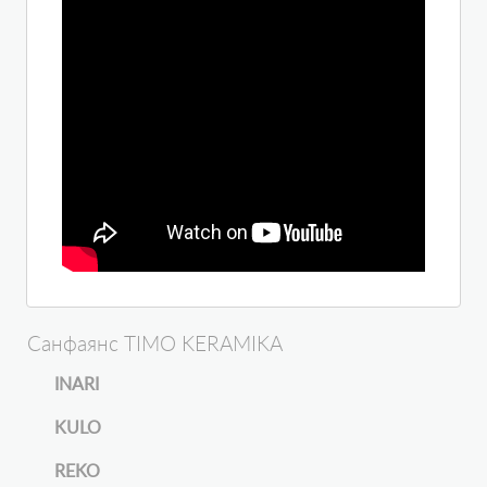
Санфаянс TIMO KERAMIKA
INARI
KULO
REKO