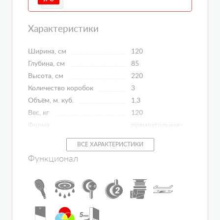
Характеристики
Ширина, см
120
Глубина, см
85
Высота, см
220
Количество коробок
3
Объём, м. куб.
1,3
Вес, кг
120
Форма
прямоугольная-
асимметричная
ВСЕ ХАРАКТЕРИСТИКИ
Управление
механическое
Функционал
Исполнение полотна двери
матовое
Материал поддона
акрил
Регулировка температуры
сауны/бани
нет
Материал профиля
алюминий
Материал ванны
акрил