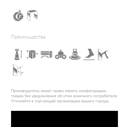
Электропитание, В
220-240
Конструкция дверей
раздвижная
Наличие крыши
да
Ориентация
левая
Расположение
пристенно-боковое
Преимущества
Вход
спереди
Гарантия
1 год
Производитель имеет право менять конфигурацию
товара без уведомления об этом конечного потребителя.
Уточняйте в торгующей организации вашего города.