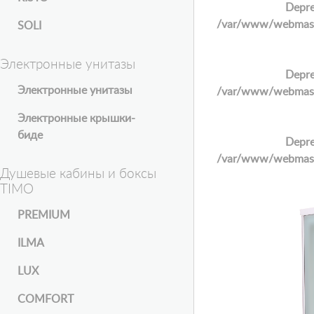
Depre
/var/www/webmaster
SOLI
Электронные унитазы
Depre
Электронные унитазы
/var/www/webmaster
Электронные крышки-
биде
Depre
/var/www/webmaster
Душевые кабины и боксы
TIMO
PREMIUM
ILMA
LUX
COMFORT