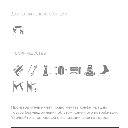
Гидромассаж в основании
нет
Толщина полотна двери, мм
8
Дополнительные опции
Количество секций дверей
1
Зона гидромассажа
гидромассаж спины
Электропитание, В
220-240
Конструкция дверей
распашная
Наличие крыши
да
Ориентация
левая
Преимущества
Цвет полотна двери
прозрачное
Расположение
пристенно-боковое
Вход
спереди
Гарантия
1 год
Производитель имеет право менять конфигурацию
товара без уведомления об этом конечного потребителя.
Уточняйте в торгующей организации вашего города.