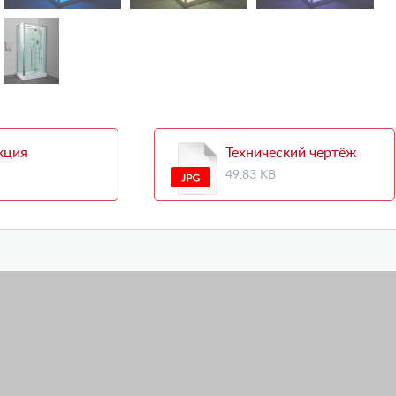
кция
Технический чертёж
49.83 KB