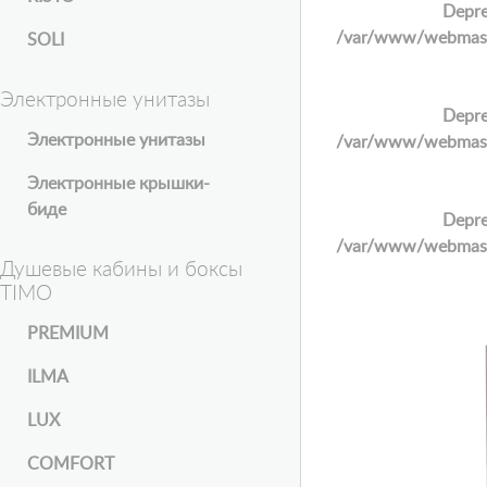
Depre
/var/www/webmaster
SOLI
Электронные унитазы
Depre
Электронные унитазы
/var/www/webmaster
Электронные крышки-
биде
Depre
/var/www/webmaster
Душевые кабины и боксы
TIMO
PREMIUM
ILMA
LUX
COMFORT