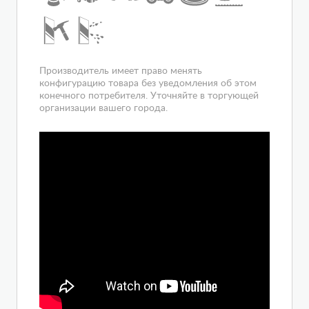
Цвет полотна двери
прозрачное
Расположение
угловое
Вход
спереди
Гарантия
1 год
Производитель имеет право менять
конфигурацию товара без уведомления об этом
конечного потребителя. Уточняйте в торгующей
организации вашего города.