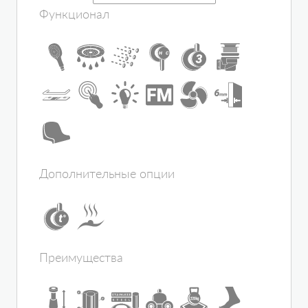
Исполнение полотна двери
прозрачное
Функционал
Цвет задней стенки
матовое
Цвет корпуса
белый
Материал поддона
акрил
Регулировка температуры
сауны/бани
есть
Материал профиля
алюминий
Материал ванны
акрил
Подголовник
нет
Исполнение задней стенки
стекло
Гидромассаж в основании
нет
Дополнительные опции
Толщина полотна двери, мм
6
Количество секций дверей
2
Зона гидромассажа
гидромассаж
спины
Электропитание, В
220-240
Преимущества
Конструкция дверей
раздвижная
Наличие крыши
да
Ориентация
универсальная