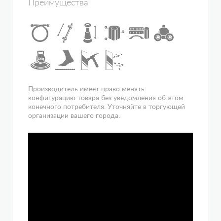
Преимущества
Конструкция дверей
раздвижная
Наличие крыши
да
Ориентация
универсальная
Цвет полотна двери
прозрачное
Расположение
угловое
Вход
спереди
Гарантия
1 год
Производитель имеет право менять
конфигурацию товара без уведомления об этом
конечного потребителя. Уточняйте в торгующей
организации вашего города.