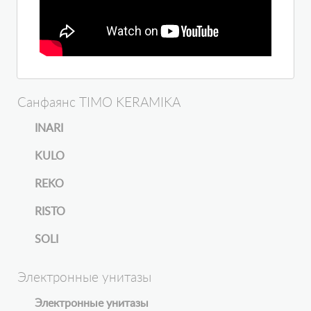
Санфаянс TIMO KERAMIKA
INARI
KULO
REKO
RISTO
SOLI
Электронные унитазы
Электронные унитазы