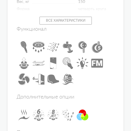
Вес, кг
150
Форма
четверть круга
Управление
сенсорное
ВСЕ ХАРАКТЕРИСТИКИ
Исполнение полотна двери
прозрачное
Функционал
Цвет задней стенки
акрил
Цвет корпуса
белый
Материал поддона
акрил
Регулировка температуры
сауны/бани
есть
Материал профиля
алюминий
Материал ванны
акрил
Подголовник
есть
Исполнение задней стенки
акрил
Гидромассаж в основании
нет
Дополнительные опции
Толщина полотна двери, мм
6
Количество секций дверей
2
Зона гидромассажа
гидромассаж
спины
Электропитание, В
220-240