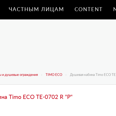
ЧАСТНЫМ ЛИЦАМ
CONTENT
 и душевые ограждения
TIMO ECO
Душевая кабина Timo ECO TE
на Timo ECO TE-0702 R "P"