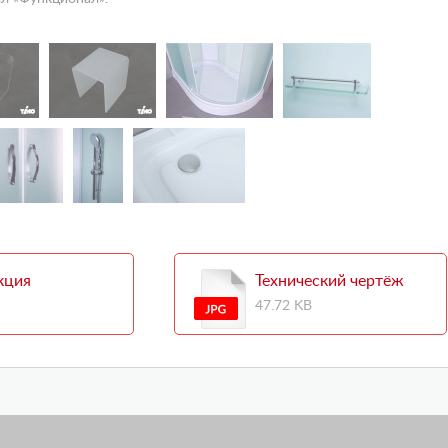
кция
Технический чертёж
47.72 KB