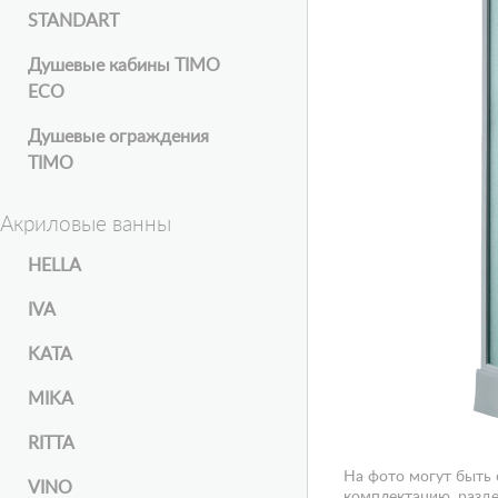
STANDART
Душевые кабины TIMO
ECO
Душевые ограждения
TIMO
Акриловые ванны
HELLA
IVA
KATA
MIKA
RITTA
На фото могут быть
VINO
комплектацию, разде