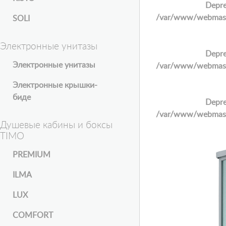
Depre
/var/www/webmaster
SOLI
Электронные унитазы
Depre
Электронные унитазы
/var/www/webmaster
Электронные крышки-
биде
Depre
/var/www/webmaster
Душевые кабины и боксы
TIMO
PREMIUM
ILMA
LUX
COMFORT