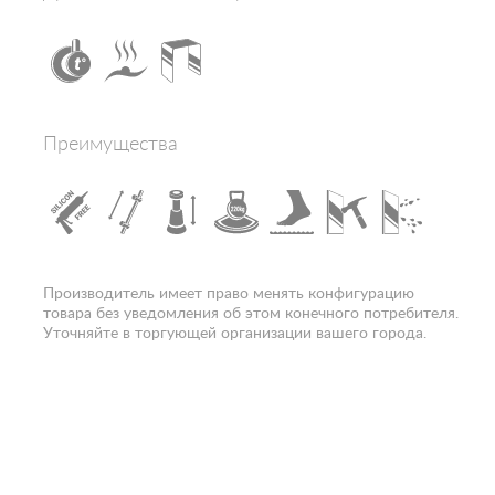
Зона гидромассажа
нет
Электропитание, В
нет
Конструкция дверей
раздвижная
Наличие крыши
да
Ориентация
правая
Преимущества
Цвет полотна двери
матовое
Расположение
пристенно-боковое
Вход
спереди
Гарантия
1 год
Производитель имеет право менять конфигурацию
товара без уведомления об этом конечного потребителя.
Уточняйте в торгующей организации вашего города.