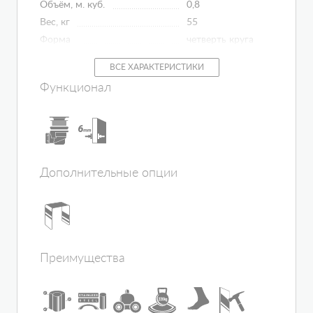
Объём, м. куб.
0,8
Вес, кг
55
Форма
четверть круга
Монтаж
четверть круга
ВСЕ ХАРАКТЕРИСТИКИ
Вид поддона
низкий
Функционал
Высота поддона, см
15
Ширина входа, см
47
Материал профиля
алюминий
Поддон в комплекте
да
Толщина полотна двери, мм
6
Дополнительные опции
Количество секций дверей
2
Материал поддона
акрил
Конструкция дверей
раздвижная
Ориентация
универсальная
Расположение
угловое
Преимущества
Вход
спереди
Гарантия
1 год