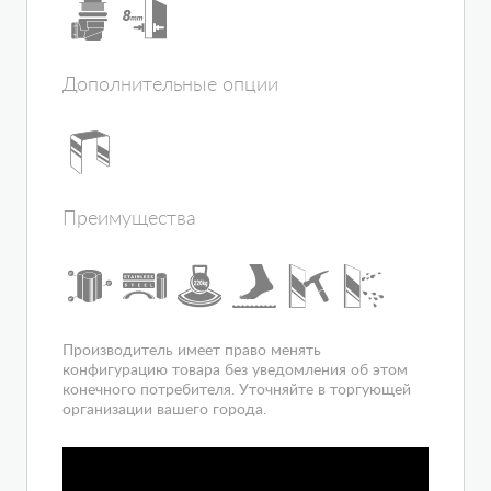
Материал профиля
алюминий
Поддон в комплекте
да
Толщина полотна двери, мм
8
Дополнительные опции
Количество секций дверей
1
Материал поддона
акрил
Конструкция дверей
распашная
Ориентация
универсальная
Расположение
угловое
Преимущества
Вход
спереди
Гарантия
1 год
Производитель имеет право менять
конфигурацию товара без уведомления об этом
конечного потребителя. Уточняйте в торгующей
организации вашего города.