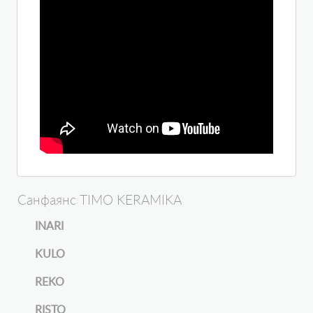
Санфаянс TIMO KERAMIKA
INARI
KULO
REKO
RISTO