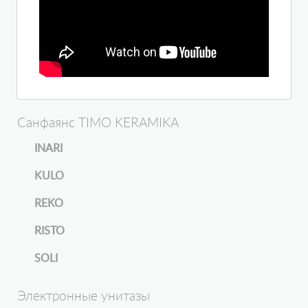
Санфаянс TIMO KERAMIKA
INARI
KULO
REKO
RISTO
SOLI
Электронные унитазы