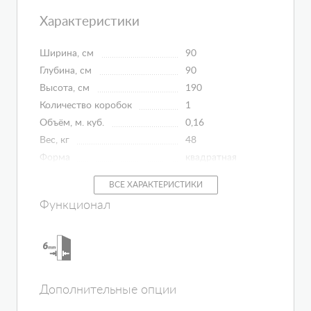
Характеристики
Ширина, см
90
Глубина, см
90
Высота, см
190
Количество коробок
1
Объём, м. куб.
0,16
Вес, кг
48
Форма
квадратная
Монтаж
квадратная
ВСЕ ХАРАКТЕРИСТИКИ
Ширина входа, см
47
Функционал
Материал профиля
алюминий
Поддон в комплекте
нет
Толщина полотна двери, мм
6
Количество секций дверей
2
Конструкция дверей
раздвижная
Дополнительные опции
Ориентация
универсальная