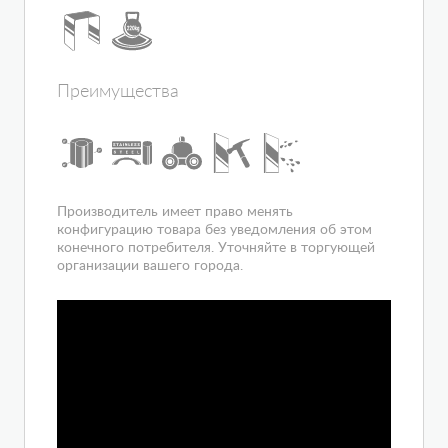
Расположение
угловое
Вход
спереди
Гарантия
1 год
Преимущества
Производитель имеет право менять
конфигурацию товара без уведомления об этом
конечного потребителя. Уточняйте в торгующей
организации вашего города.