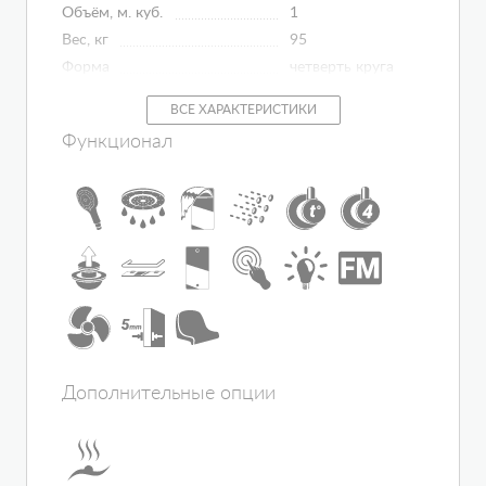
Объём, м. куб.
1
Вес, кг
95
Форма
четверть круга
Управление
сенсорное
ВСЕ ХАРАКТЕРИСТИКИ
Исполнение полотна двери
матовое
Функционал
Цвет задней стенки
матовое
Материал поддона
акрил
Регулировка температуры
сауны/бани
есть
Материал профиля
алюминий
Материал ванны
акрил
Подголовник
нет
Исполнение задней стенки
стекло
Гидромассаж в основании
нет
Толщина полотна двери, мм
6
Дополнительные опции
Количество секций дверей
2
Зона гидромассажа
гидромассаж
спины