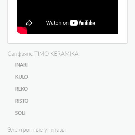
Санфаянс TIMO KERAMIKA
INARI
KULO
REKO
RISTO
SOLI
Электронные унитазы