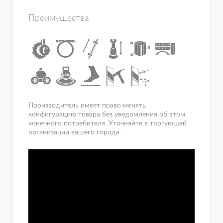
Электропитание, В
220-240
Конструкция дверей
раздвижная
Преимущества
Наличие крыши
да
Цвет полотна двери
матовое
Расположение
угловое
Вход
спереди
Гарантия
1 год
Производитель имеет право менять
конфигурацию товара без уведомления об этом
конечного потребителя. Уточняйте в торгующей
организации вашего города.