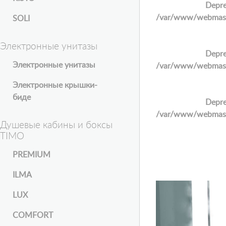
Depre
/var/www/webmaster
SOLI
Электронные унитазы
Depre
Электронные унитазы
/var/www/webmaster
Электронные крышки-
биде
Depre
/var/www/webmaster
Душевые кабины и боксы
TIMO
PREMIUM
ILMA
LUX
COMFORT