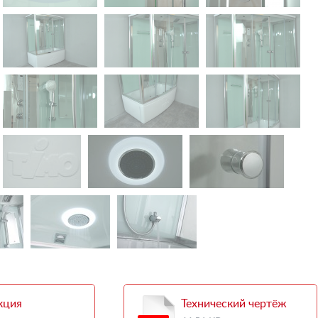
кция
Технический чертёж