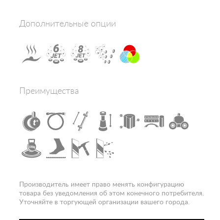
Гидромассаж в основании
нет
Толщина полотна двери, мм
6
Дополнительные опции
Количество секций дверей
2
Зона гидромассажа
гидромассаж спины
Электропитание, В
220-240
Конструкция дверей
раздвижная
Наличие крыши
да
Цвет полотна двери
матовое
Преимущества
Расположение
угловое
Вход
спереди
Гарантия
1 год
Производитель имеет право менять конфигурацию
товара без уведомления об этом конечного потребителя.
Уточняйте в торгующей организации вашего города.