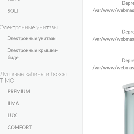
Depre
/var/www/webmaster
SOLI
Электронные унитазы
Depre
Электронные унитазы
/var/www/webmaster
Электронные крышки-
биде
Depre
/var/www/webmaster
Душевые кабины и боксы
TIMO
PREMIUM
ILMA
LUX
COMFORT